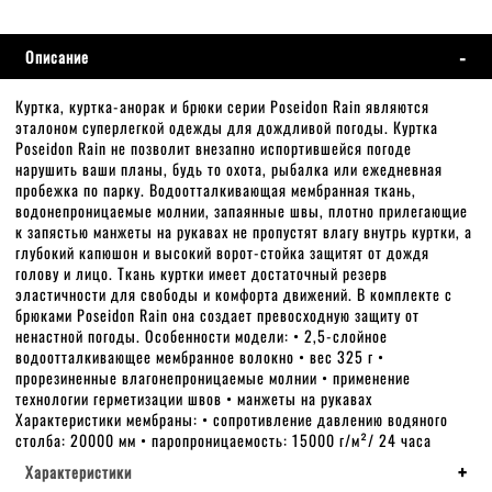
Описание
Куртка, куртка-анорак и брюки серии Poseidon Rain являются
эталоном суперлегкой одежды для дождливой погоды. Куртка
Poseidon Rain не позволит внезапно испортившейся погоде
нарушить ваши планы, будь то охота, рыбалка или ежедневная
пробежка по парку. Водоотталкивающая мембранная ткань,
водонепроницаемые молнии, запаянные швы, плотно прилегающие
к запястью манжеты на рукавах не пропустят влагу внутрь куртки, а
глубокий капюшон и высокий ворот-стойка защитят от дождя
голову и лицо. Ткань куртки имеет достаточный резерв
эластичности для свободы и комфорта движений. В комплекте с
брюками Poseidon Rain она создает превосходную защиту от
ненастной погоды. Особенности модели: • 2,5-слойное
водоотталкивающее мембранное волокно • вес 325 г •
прорезиненные влагонепроницаемые молнии • применение
технологии герметизации швов • манжеты на рукавах
Характеристики мембраны: • сопротивление давлению водяного
столба: 20000 мм • паропроницаемость: 15000 г/м²/ 24 часа
Характеристики