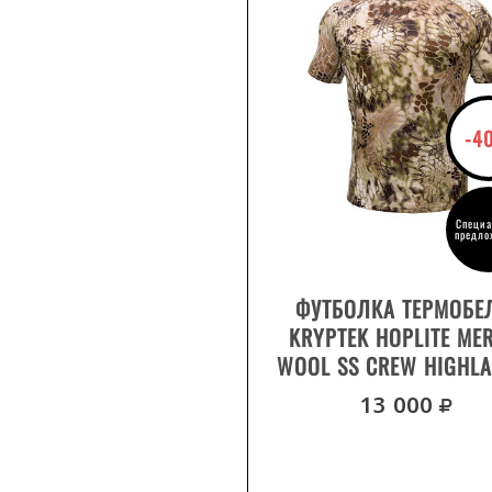
-4
Специа
предло
ВЫБРАТЬ РАЗМЕР
ФУТБОЛКА ТЕРМОБЕ
KRYPTEK HOPLITE ME
WOOL SS CREW HIGHL
р
13 000