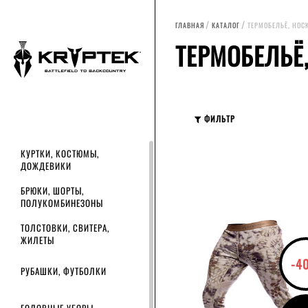
ГЛАВНАЯ
КАТАЛОГ
ТЕРМОБЕЛЬЁ, НОС
ТЕРМОБЕЛЬЁ
ФИЛЬТР
Сортировать по
цене
на
РОЗНИЧНАЯ ЦЕНА
КУРТКИ, КОСТЮМЫ,
ДОЖДЕВИКИ
от
руб.
БРЮКИ, ШОРТЫ,
ПОЛУКОМБИНЕЗОНЫ
руб.
ТОЛСТОВКИ, СВИТЕРА,
ЖИЛЕТЫ
РАЗМЕР
-4
РУБАШКИ, ФУТБОЛКИ
S
L