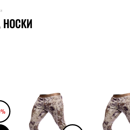
КИ
, НОСКИ
званию
Показывать по
10
20
30
Все
ЦВЕТ
KRYPTEK HIGHLANDER
руб.
0%