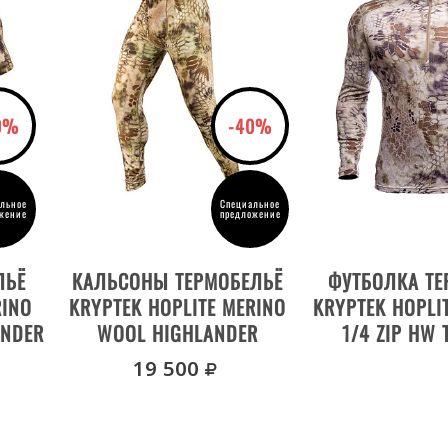
0%
-40%
льное
Специальное
жение
предложение
ВЫБРАТЬ РАЗМЕР
ДЕТАЛИ Т
ЛЬЁ
КАЛЬСОНЫ ТЕРМОБЕЛЬЁ
ФУТБОЛКА ТЕ
RINO
KRYPTEK HOPLITE MERINO
KRYPTEK HOPLIT
ANDER
WOOL HIGHLANDER
1/4 ZIP HW
HIGHLA
уб.
руб.
19 500