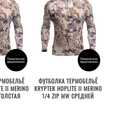
Специальное
Специальное
предложение
предложение
ОВАРА
ВЫБРАТЬ РАЗМЕР
РМОБЕЛЬЁ
ФУТБОЛКА ТЕРМОБЕЛЬЁ
E II MERINO
KRYPTEK HOPLITE II MERINO
 ТОЛСТАЯ
1/4 ZIP MW СРЕДНЕЙ
NDER
ПЛОТНОСТИ HIGHLANDER