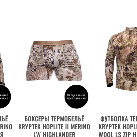
льное
Специальное
жение
предложение
ВЫБРАТЬ РАЗМЕР
ДЕТАЛИ Т
ЛЬЁ
БОКСЕРЫ ТЕРМОБЕЛЬЁ
ФУТБОЛКА ТЕ
ERINO
KRYPTEK HOPLITE II MERINO
KRYPTEK HOPL
АЯ
LW HIGHLANDER
WOOL LS ZIP 