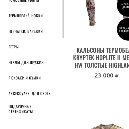
ГОЛОВНЫЕ УБОРЫ
Беспл
дост
2XL
ТЕРМОБЕЛЬЁ, НОСКИ
M
XL
Специа
ПЕРЧАТКИ, ВАРЕЖКИ
предло
3XL
ВЫБРАТЬ РАЗМЕР
ГЕТРЫ
КАЛЬСОНЫ ТЕРМОБЕ
KRYPTEK HOPLITE II M
ЧЕХЛЫ ДЛЯ ОРУЖИЯ
HW ТОЛСТЫЕ HIGHLA
р
23 000
РЮКЗАКИ И СУМКИ
АКСЕССУАРЫ ДЛЯ ОХОТЫ
ПОДАРОЧНЫЕ
СЕРТИФИКАТЫ