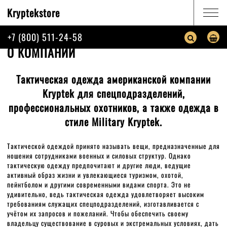
Kryptekstore
КАТАЛОГ
+7 (800) 511-24-58
ГЛАВНАЯ
О КОМПАНИИ
О КОМПАНИИ
КОРЗИНА
ПОИСК
Тактическая одежда американской компании
Kryptek для спецподразделений,
ИНФОРМАЦИЯ
профессиональных охотников, а также одежда в
стиле Military Kryptek.
О КОМПАНИИ
ВОЙТИ
Тактической одеждой принято называть вещи, предназначенные для
ношения сотрудниками военных и силовых структур. Однако
тактическую одежду предпочитают и другие люди, ведущие
+7 (800) 511-24-58
активный образ жизни и увлекающиеся туризмом, охотой,
пейнтболом и другими современными видами спорта. Это не
пн.-пт. с 10:00 до 18:00
удивительно, ведь тактическая одежда удовлетворяет высоким
требованиям служащих спецподразделений, изготавливается с
учётом их запросов и пожеланий. Чтобы обеспечить своему
ЗАКАЗАТЬ ЗВОНОК
НАПИСАТЬ НАМ
владельцу существование в суровых и экстремальных условиях, дать