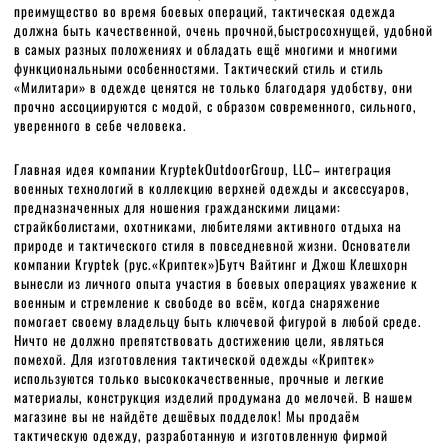
преимущество во время боевых операций, тактическая одежда
должна быть качественной, очень прочной,быстросохнущей, удобной
в самых разных положениях и обладать ещё многими и многими
функциональными особенностями. Тактический стиль и стиль
«Милитари» в одежде ценятся не только благодаря удобству, они
прочно ассоциируются с модой, с образом современного, сильного,
уверенного в себе человека.
Главная идея компании KryptekOutdoorGroup, LLC– интеграция
военных технологий в коллекцию верхней одежды и аксессуаров,
предназначенных для ношения гражданскими лицами:
страйкболистами, охотниками, любителями активного отдыха на
природе и тактического стиля в повседневной жизни. Основатели
компании Kryptek (рус.«Криптек»)Бутч Вайтинг и Джош Клешхорн
вынесли из личного опыта участия в боевых операциях уважение к
военным и стремление к свободе во всём, когда снаряжение
помогает своему владельцу быть ключевой фигурой в любой среде.
Ничто не должно препятствовать достижению цели, являться
помехой. Для изготовления тактической одежды «Криптек»
используются только высококачественные, прочные и легкие
материалы, конструкция изделий продумана до мелочей. В нашем
магазине вы не найдёте дешёвых подделок! Мы продаём
тактическую одежду, разработанную и изготовленную фирмой