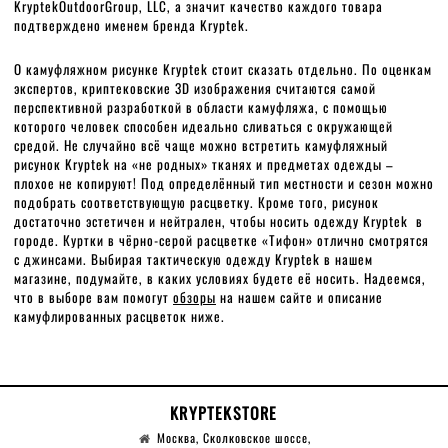
KryptekOutdoorGroup, LLC, а значит качество каждого товара
подтверждено именем бренда Kryptek.
О камуфляжном рисунке Kryptek стоит сказать отдельно. По оценкам
экспертов, криптековские 3D изображения считаются самой
перспективной разработкой в области камуфляжа, с помощью
которого человек способен идеально сливаться с окружающей
средой. Не случайно всё чаще можно встретить камуфляжный
рисунок Kryptek на «не родных» тканях и предметах одежды –
плохое не копируют! Под определённый тип местности и сезон можно
подобрать соответствующую расцветку. Кроме того, рисунок
достаточно эстетичен и нейтрален, чтобы носить одежду Kryptek в
городе. Куртки в чёрно-серой расцветке «Тифон» отлично смотрятся
с джинсами. Выбирая тактическую одежду Kryptek в нашем
магазине, подумайте, в каких условиях будете её носить. Надеемся,
что в выборе вам помогут
обзоры
на нашем сайте и описание
камуфлированных расцветок ниже.
KRYPTEKSTORE
Москва, Сколковское шоссе,