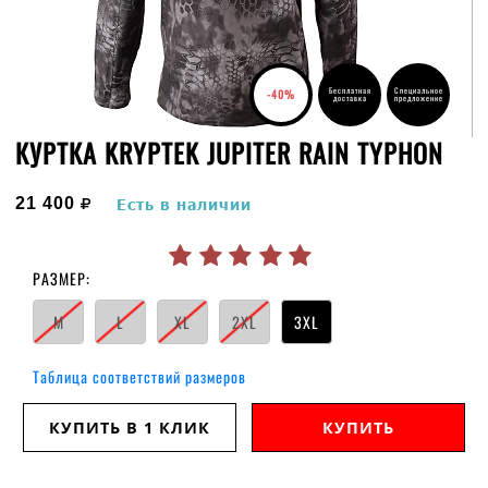
Бесплатная
Специальное
-40%
доставка
предложение
КУРТКА KRYPTEK JUPITER RAIN TYPHON
руб.
21 400
Есть в наличии
РАЗМЕР:
M
L
XL
2XL
3XL
Таблица соответствий размеров
КУПИТЬ В 1 КЛИК
КУПИТЬ