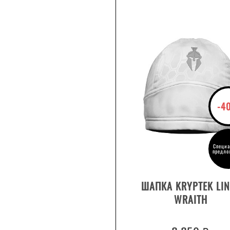
-4
Специа
предло
ДЕТАЛИ ТОВАРА
ШАПКА KRYPTEK LI
WRAITH