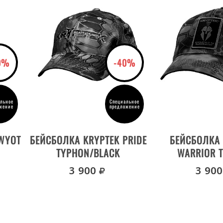
0%
-40%
льное
Специальное
жение
предложение
ДЕТАЛИ ТОВАРА
ДЕТАЛИ Т
WYOT
БЕЙСБОЛКА KRYPTEK PRIDE
БЕЙСБОЛКА 
TYPHON/BLACK
WARRIOR 
уб.
руб.
3 900
3 900