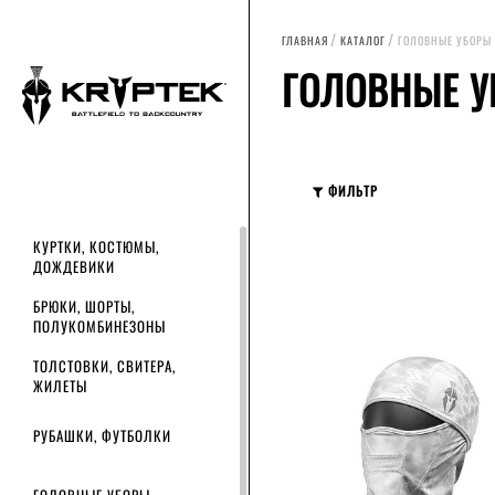
ГЛАВНАЯ
КАТАЛОГ
ГОЛОВНЫЕ УБОРЫ
ГОЛОВНЫЕ 
ФИЛЬТР
Сортировать по
цене
на
РОЗНИЧНАЯ ЦЕНА
КУРТКИ, КОСТЮМЫ,
ДОЖДЕВИКИ
до
руб.
БРЮКИ, ШОРТЫ,
ПОЛУКОМБИНЕЗОНЫ
руб.
ТОЛСТОВКИ, СВИТЕРА,
ЖИЛЕТЫ
РАЗМЕР
РУБАШКИ, ФУТБОЛКИ
60/61
ОДИН РАЗМЕР