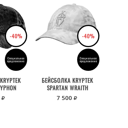
-40%
-40%
Специальное
Специальное
предложение
предложение
ОВАРА
ДЕТАЛИ ТОВАРА
KRYPTEK
БЕЙСБОЛКА KRYPTEK
TYPHON
SPARTAN WRAITH
руб.
руб.
7 500