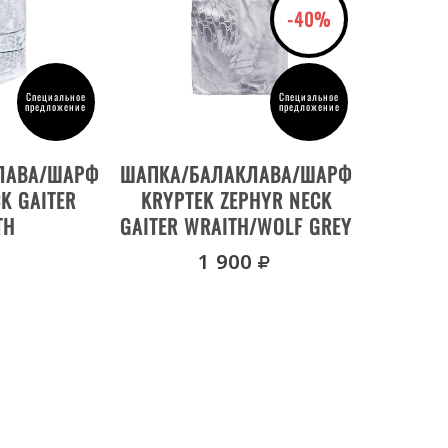
NECK GAITER
-40%
PROFLEX
STENCIL
Специальное
Специальное
TACTICAL
предложение
предложение
WARRIOR
ОВАРА
ДЕТАЛИ ТОВАРА
ZEPHYR
ЛАВА/ШАРФ
ШАПКА/БАЛАКЛАВА/ШАРФ
TORA
K GAITER
KRYPTEK ZEPHYR NECK
WYOT
TH
GAITER WRAITH/WOLF GREY
руб.
1 900