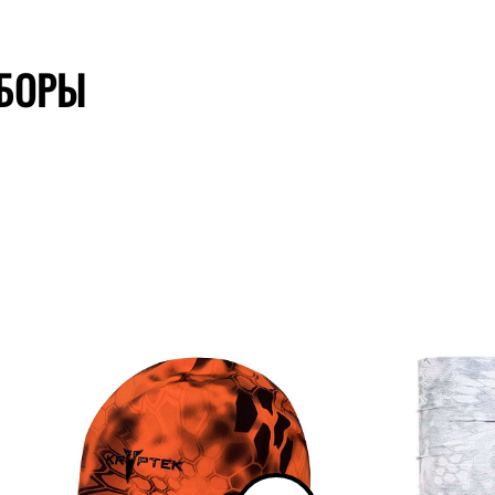
УБОРЫ
званию
Показывать по
10
20
30
Все
ЦВЕТ
KRYPTEK ALTITUDE
KRYPTEK INFERNO
руб.
KRYPTEK NEPTUNE
KRYPTEK TRANSITIONAL
KRYPTEK WRAITH/YETI
KRYPTEK HIGHLANDER