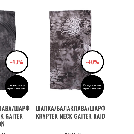
-40%
-40%
Специальное
Специальное
предложение
предложение
ОВАРА
ДЕТАЛИ ТОВАРА
ЛАВА/ШАРФ
ШАПКА/БАЛАКЛАВА/ШАРФ
K GAITER
KRYPTEK NECK GAITER RAID
ON