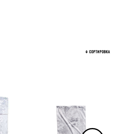
СОРТИРОВКА
КОЛЛЕКЦИЯ
DEBOSSED REVERSIBLE
KRYPTEK
LOGO
PAYER
SPARTAN
KISKA
LINED