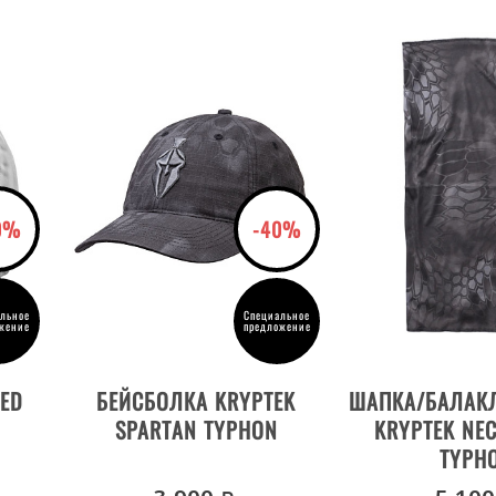
0%
-40%
льное
Специальное
жение
предложение
ДЕТАЛИ ТОВАРА
ДЕТАЛИ Т
NED
БЕЙСБОЛКА KRYPTEK
ШАПКА/БАЛАК
SPARTAN TYPHON
KRYPTEK NEC
TYPH