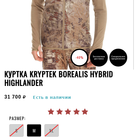
Бесплатная
Специальное
-40%
доставка
предложение
КУРТКА KRYPTEK BOREALIS HYBRID
HIGHLANDER
руб.
31 700
Есть в наличии
РАЗМЕР:
S
M
XL