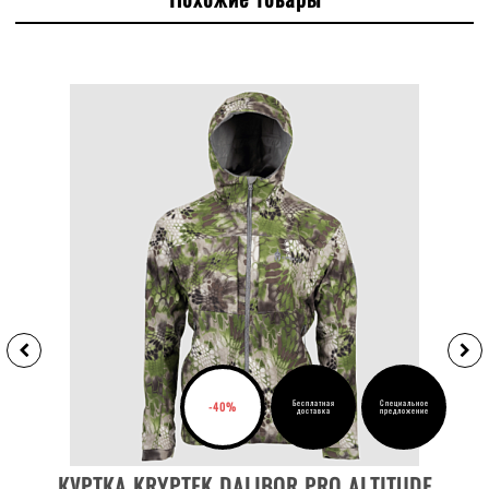
Бесплатная
Специальное
-40%
доставка
предложение
ВЫБРАТЬ РАЗМЕР
КУРТКА KRYPTEK DALIBOR PRO ALTITUDE