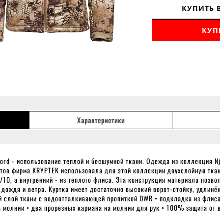
КУПИТЬ 
КУП
Характеристики
ord - использование теплой и бесшумной ткани. Одежда из коллекция N
тов фирма KRYPTEK использовала для этой коллекции двухслойную ткань
10, а внутренний - из теплого флиса. Эта конструкция материала позв
 дождя и ветра. Куртка имеет достаточно высокий ворот-стойку, удлинё
й слой ткани с водоотталкивающей пропиткой DWR • подкладка из флис
 молнии • два прорезных кармана на молнии для рук • 100% защита от 