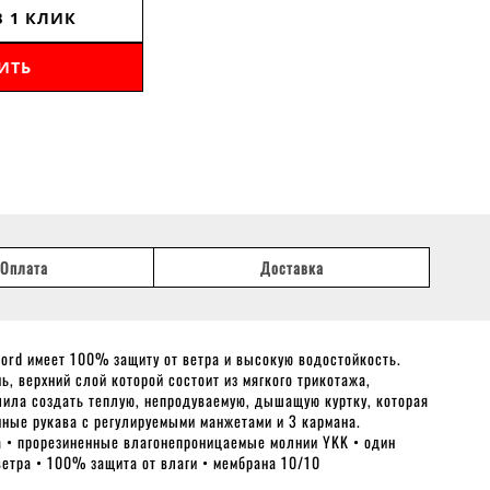
В 1 КЛИК
ИТЬ
Оплата
Доставка
jord имеет 100% защиту от ветра и высокую водостойкость.
, верхний слой которой состоит из мягкого трикотажа,
олила создать теплую, непродуваемую, дышащую куртку, которая
нные рукава с регулируемыми манжетами и 3 кармана.
а • прорезиненные влагонепроницаемые молнии YKK • один
ветра • 100% защита от влаги • мембрана 10/10