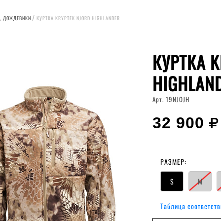
, ДОЖДЕВИКИ
КУРТКА KRYPTEK NJORD HIGHLANDER
КУРТКА K
HIGHLAN
Арт. 19NJOJH
32 900
РАЗМЕР:
S
M
Таблица соответств