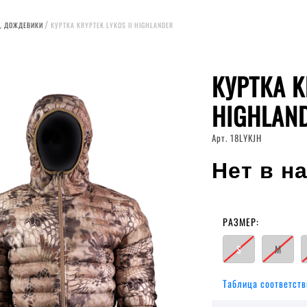
, ДОЖДЕВИКИ
КУРТКА KRYPTEK LYKOS II HIGHLANDER
КУРТКА K
HIGHLAN
Арт. 18LYKJH
Нет в н
РАЗМЕР:
S
M
Таблица соответств