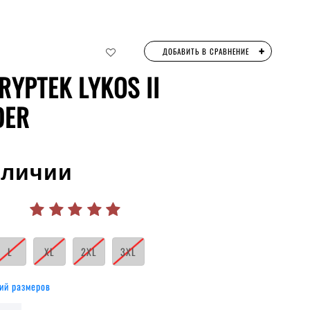
+
ДОБАВИТЬ В СРАВНЕНИЕ
RYPTEK LYKOS II
DER
аличии
L
XL
2XL
3XL
ий размеров