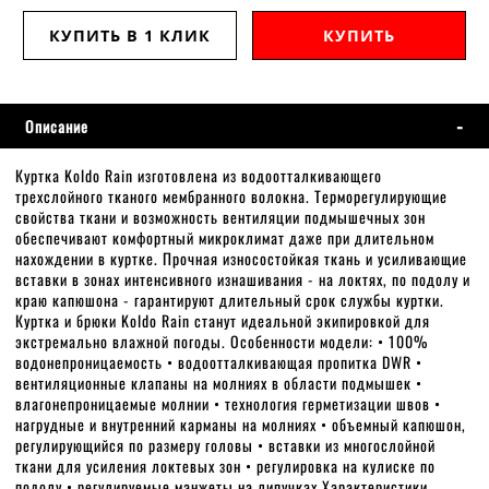
КУПИТЬ В 1 КЛИК
КУПИТЬ
Описание
Куртка Koldo Rain изготовлена из водоотталкивающего
трехслойного тканого мембранного волокна. Терморегулирующие
свойства ткани и возможность вентиляции подмышечных зон
обеспечивают комфортный микроклимат даже при длительном
нахождении в куртке. Прочная износостойкая ткань и усиливающие
вставки в зонах интенсивного изнашивания - на локтях, по подолу и
краю капюшона - гарантируют длительный срок службы куртки.
Куртка и брюки Koldo Rain станут идеальной экипировкой для
экстремально влажной погоды. Особенности модели: • 100%
водонепроницаемость • водоотталкивающая пропитка DWR •
вентиляционные клапаны на молниях в области подмышек •
влагонепроницаемые молнии • технология герметизации швов •
нагрудные и внутренний карманы на молниях • объемный капюшон,
регулирующийся по размеру головы • вставки из многослойной
ткани для усиления локтевых зон • регулировка на кулиске по
подолу • регулируемые манжеты на липучках Характеристики