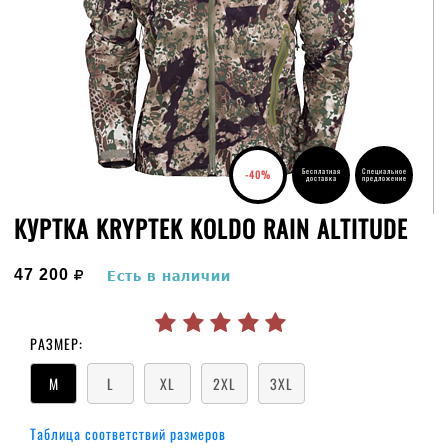
Бесплатная
Специальное
-40%
доставка
предложение
КУРТКА KRYPTEK KOLDO RAIN ALTITUDE
руб.
47 200
Есть в наличии
РАЗМЕР:
M
L
XL
2XL
3XL
Таблица соответствий размеров