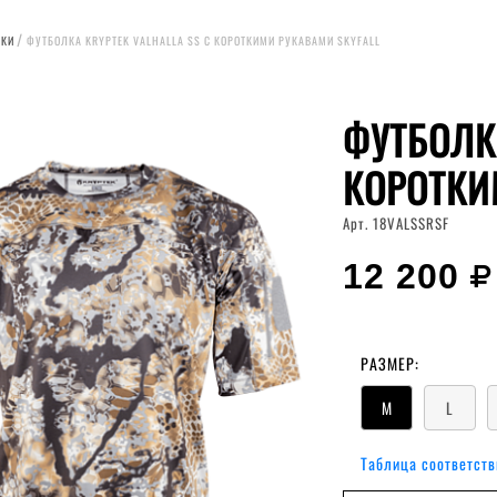
ЛКИ
ФУТБОЛКА KRYPTEK VALHALLA SS С КОРОТКИМИ РУКАВАМИ SKYFALL
ФУТБОЛКА
КОРОТКИ
Арт. 18VALSSRSF
12 200
РАЗМЕР:
M
L
Таблица соответств