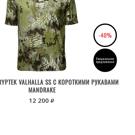
-40%
Специальное
предложение
ВЫБРАТЬ РАЗМЕР
YPTEK VALHALLA SS С КОРОТКИМИ РУКАВАМИ
ФУТ
MANDRAKE
руб.
12 200