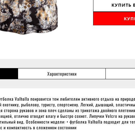
КУПИТЬ 
КУП
Характеристики
тболка Valhalla понравится тем любителям активного отдыха на природе
й охотнику, рыболову, туристу, спортсмену. Легкий, дышащий, эластичн
я сторона рукавов и зона плеч сделаны из трикотажа двойного плетени
яцией, отлично отводит влагу и быстро сохнет. Липучки Velcro на рука
стильный вид. Особенности модели: • футболка Valhalla подходит для те
ес и компактность в сложенном состоянии