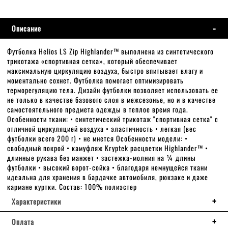
Описание
Футболка Helios LS Zip Highlander™ выполнена из синтетического
трикотажа «спортивная сетка», который обеспечивает
максимальную циркуляцию воздуха, быстро впитывает влагу и
моментально сохнет. Футболка помогает оптимизировать
терморегуляцию тела. Дизайн футболки позволяет использовать ее
не только в качестве базового слоя в межсезонье, но и в качестве
самостоятельного предмета одежды в теплое время года.
Особенности ткани: • синтетический трикотаж "спортивная сетка" с
отличной циркуляцией воздуха • эластичность • легкая (вес
футболки всего 200 г) • не мнется Особенности модели: •
свободный покрой • камуфляж Kryptek расцветки Highlander™ •
длинные рукава без манжет • застежка-молния на ¼ длины
футболки • высокий ворот-сойка • благодаря немнущейся ткани
идеальна для хранения в бардачке автомобиля, рюкзаке и даже
кармане куртки. Состав: 100% полиэстер
Характеристики
Оплата