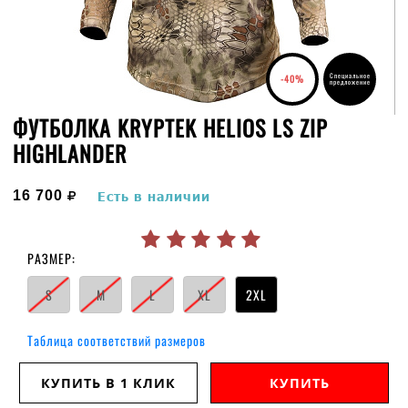
Специальное
-40%
предложение
ФУТБОЛКА KRYPTEK HELIOS LS ZIP
HIGHLANDER
руб.
16 700
Есть в наличии
РАЗМЕР:
S
M
L
XL
2XL
Таблица соответствий размеров
КУПИТЬ В 1 КЛИК
КУПИТЬ