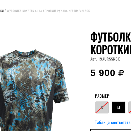
ЛКИ
ФУТБОЛКА KRYPTEK AURA КОРОТКИЕ РУКАВА NEPTUNE/BLACK
ФУТБОЛК
КОРОТКИ
Арт. 19AURSSNBK
5 900
РАЗМЕР:
S
M
Таблица соответств