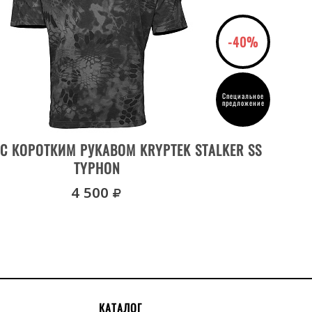
-40%
Специальное
предложение
ВЫБРАТЬ РАЗМЕР
С КОРОТКИМ РУКАВОМ KRYPTEK STALKER SS
Ф
TYPHON
руб.
4 500
КАТАЛОГ