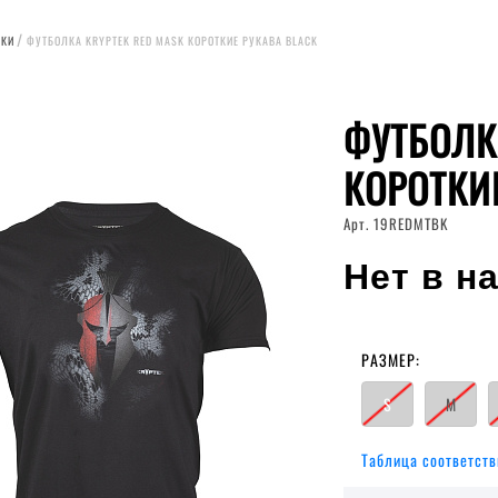
ЛКИ
ФУТБОЛКА KRYPTEK RED MASK КОРОТКИЕ РУКАВА BLACK
ФУТБОЛК
КОРОТКИ
Арт. 19REDMTBK
Нет в н
РАЗМЕР:
S
M
Таблица соответств