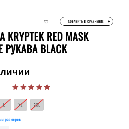
+
ДОБАВИТЬ В СРАВНЕНИЕ
А KRYPTEK RED MASK
Е РУКАВА BLACK
аличии
L
XL
2XL
ий размеров