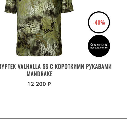
-40%
Специальное
предложение
ВЫБРАТЬ РАЗМЕР
YPTEK VALHALLA SS С КОРОТКИМИ РУКАВАМИ
ФУТ
MANDRAKE
руб.
12 200