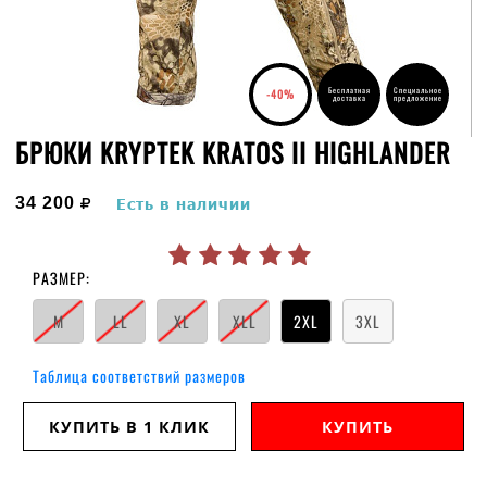
Бесплатная
Специальное
-40%
доставка
предложение
БРЮКИ KRYPTEK KRATOS II HIGHLANDER
руб.
34 200
Есть в наличии
РАЗМЕР:
M
LL
XL
XLL
2XL
3XL
Таблица соответствий размеров
КУПИТЬ В 1 КЛИК
КУПИТЬ