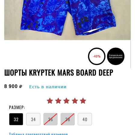
Специальное
-40%
предложение
ШОРТЫ KRYPTEK MARS BOARD DEEP
руб.
8 900
Есть в наличии
РАЗМЕР:
32
34
36
38
40
Таблица соответствий размеров