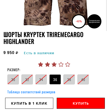
Специальное
-40%
предложение
ШОРТЫ KRYPTEK TRIREMECARGO
HIGHLANDER
руб.
9 950
Есть в наличии
РАЗМЕР:
30
32
34
36
38
40
Таблица соответствий размеров
КУПИТЬ В 1 КЛИК
КУПИТЬ