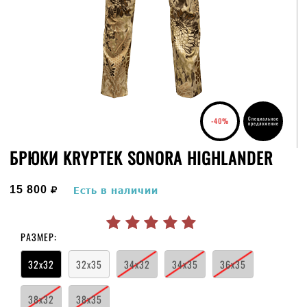
Специальное
-40%
предложение
БРЮКИ KRYPTEK SONORA HIGHLANDER
руб.
15 800
Есть в наличии
РАЗМЕР:
32x32
32x35
34x32
34x35
36x35
38x32
38x35