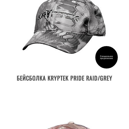
KRYPTEK TYPHON
ЧЕРНЫЙ
КОЛЛЕКЦИЯ
DEBOSSED REVERSIBLE
KRYPTEK
Специальное
предложение
LOGO
ДЕТАЛИ ТОВАРА
PAYER
БЕЙСБОЛКА KRYPTEK PRIDE RAID/GREY
SPARTAN
KISKA
LINED
NECK GAITER
PROFLEX
STENCIL