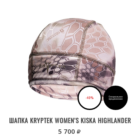
TACTICAL
WARRIOR
ZEPHYR
TORA
WYOT
ОЧИСТИТЬ ВСЕ
Специальное
-40%
предложение
ДЕТАЛИ ТОВАРА
ШАПКА KRYPTEK WOMEN'S KISKA HIGHLANDER
руб.
5 700