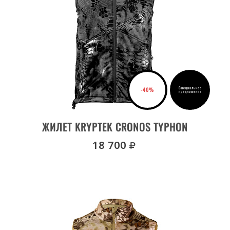
S
L
2XL
4XL
M
Специальное
-40%
XL
предложение
3XL
ВЫБРАТЬ РАЗМЕР
ЖИЛЕТ KRYPTEK CRONOS TYPHON
ЦВЕТ
руб.
18 700
KRYPTEK ALTITUDE
KRYPTEK FLYWAY
KRYPTEK HIGHLANDER
KRYPTEK MAHI MAHI