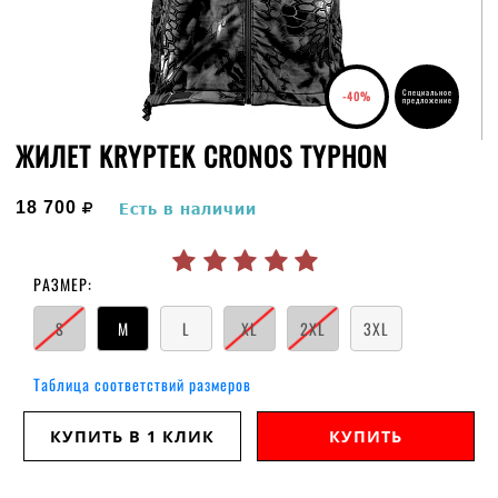
Специальное
-40%
предложение
ЖИЛЕТ KRYPTEK CRONOS TYPHON
руб.
18 700
Есть в наличии
РАЗМЕР:
S
M
L
XL
2XL
3XL
Таблица соответствий размеров
КУПИТЬ В 1 КЛИК
КУПИТЬ