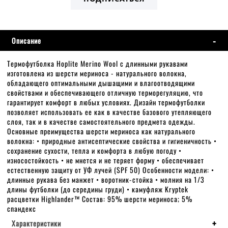
Описание
Термофутболка Hoplite Merino Wool с длинными рукавами
изготовлена из шерсти мериноса - натурального волокна,
обладающего оптимальными дышащими и влагоотводящими
свойствами и обеспечивающего отличную терморегуляцию, что
гарантирует комфорт в любых условиях. Дизайн термофутболки
позволяет использовать ее как в качестве базового утепляющего
слоя, так и в качестве самостоятельного предмета одежды.
Основные преимущества шерсти мериноса как натурального
волокна: • природные антисептические свойства и гигиеничность •
сохранение сухости, тепла и комфорта в любую погоду •
износостойкость • не мнется и не теряет форму • обеспечивает
естественную защиту от УФ лучей (SPF 50) Особенности модели: •
длинные рукава без манжет • воротник-стойка • молния на 1/3
длины футболки (до середины груди) • камуфляж Kryptek
расцветки Highlander™ Состав: 95% шерсти мериноса; 5%
спандекс
Характеристики