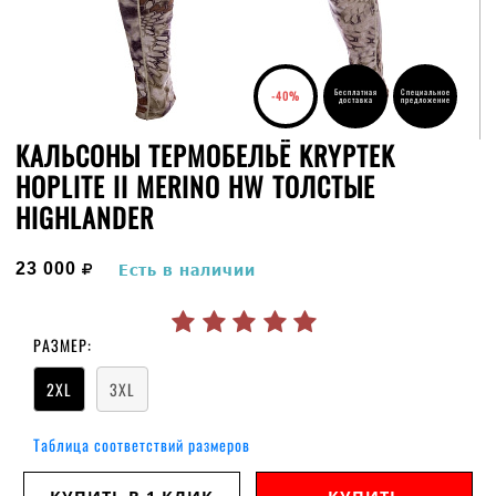
Бесплатная
Специальное
-40%
доставка
предложение
КАЛЬСОНЫ ТЕРМОБЕЛЬЁ KRYPTEK
HOPLITE II MERINO HW ТОЛСТЫЕ
HIGHLANDER
руб.
23 000
Есть в наличии
РАЗМЕР:
2XL
3XL
Таблица соответствий размеров