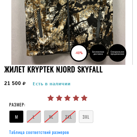
Бесплатная
Специальное
-40%
доставка
предложение
ЖИЛЕТ KRYPTEK NJORD SKYFALL
руб.
21 500
Есть в наличии
РАЗМЕР:
M
L
XL
2XL
3XL
Таблица соответствий размеров