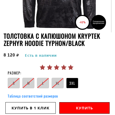
Специальное
-40%
предложение
ТОЛСТОВКА С КАПЮШОНОМ KRYPTEK
ZEPHYR HOODIE TYPHON/BLACK
руб.
8 120
Есть в наличии
РАЗМЕР:
S
M
L
XL
3XL
Таблица соответствий размеров
КУПИТЬ В 1 КЛИК
КУПИТЬ