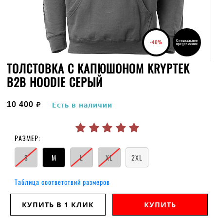
Специальное
-40%
предложение
ТОЛСТОВКА С КАПЮШОНОМ KRYPTEK
B2B HOODIE СЕРЫЙ
руб.
10 400
Есть в наличии
РАЗМЕР:
S
M
L
XL
2XL
Таблица соответствий размеров
КУПИТЬ В 1 КЛИК
КУПИТЬ