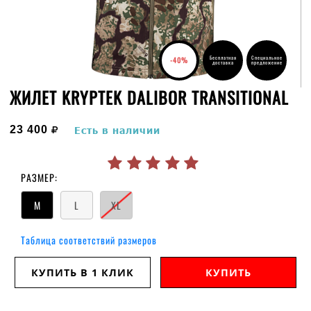
Бесплатная
Специальное
-40%
доставка
предложение
ЖИЛЕТ KRYPTEK DALIBOR TRANSITIONAL
руб.
23 400
Есть в наличии
РАЗМЕР:
M
L
XL
Таблица соответствий размеров
КУПИТЬ В 1 КЛИК
КУПИТЬ