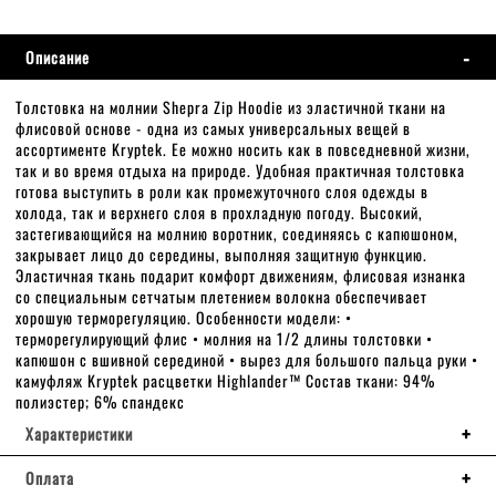
Описание
Толстовка на молнии Shepra Zip Hoodie из эластичной ткани на
флисовой основе - одна из самых универсальных вещей в
ассортименте Kryptek. Ее можно носить как в повседневной жизни,
так и во время отдыха на природе. Удобная практичная толстовка
готова выступить в роли как промежуточного слоя одежды в
холода, так и верхнего слоя в прохладную погоду. Высокий,
застегивающийся на молнию воротник, соединяясь с капюшоном,
закрывает лицо до середины, выполняя защитную функцию.
Эластичная ткань подарит комфорт движениям, флисовая изнанка
со специальным сетчатым плетением волокна обеспечивает
хорошую терморегуляцию. Особенности модели: •
терморегулирующий флис • молния на 1/2 длины толстовки •
капюшон с вшивной серединой • вырез для большого пальца руки •
камуфляж Kryptek расцветки Highlander™ Cостав ткани: 94%
полиэстер; 6% спандекс
Характеристики
Оплата