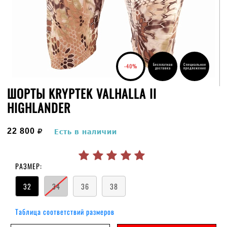
Бесплатная
Специальное
-40%
доставка
предложение
ШОРТЫ KRYPTEK VALHALLA II
HIGHLANDER
руб.
22 800
Есть в наличии
РАЗМЕР:
32
34
36
38
Таблица соответствий размеров