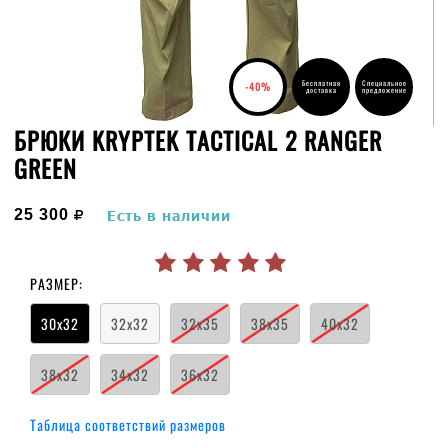
Бесплатная
Специальное
-40%
доставка
предложение
БРЮКИ KRYPTEK TACTICAL 2 RANGER
GREEN
руб.
25 300
Есть в наличии
РАЗМЕР:
30x32
32x32
32x35
38x35
40x32
38x32
34x32
36x32
Таблица соответствий размеров