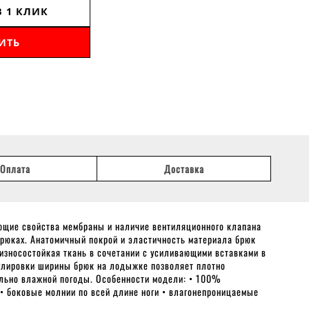
В 1 КЛИК
ИТЬ
Оплата
Доставка
ующие свойства мембраны и наличие вентиляционного клапана
рюках. Анатомичный покрой и эластичность материала брюк
 износостойкая ткань в сочетании с усиливающими вставками в
гулировки ширины брюк на лодыжке позволяет плотно
мально влажной погоды. Особенности модели: • 100%
• боковые молнии по всей длине ноги • влагонепроницаемые