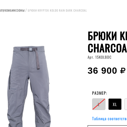
ПОЛУКОМБИНЕЗОНЫ
БРЮКИ KRYPTEK KOLDO RAIN DARK CHARCOAL
БРЮКИ K
CHARCOA
Арт. 15KOLBDC
36 900
РАЗМЕР:
L
XL
Таблица соответств