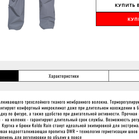
КУПИТЬ 
КУП
Характеристики
алкивающего трехслойного тканого мембранного волокна. Терморегулир
рантируют комфортный микроклимат даже при длительном нахождении в б
дку по фигуре, а также удобство при двигательной активности. Прочная
я - на коленях - гарантируют длительный срок службы. Возможность ре
. Куртка и брюки Koldo Rain станут идеальной экипировкой для экстре
ивая водоотталкивающая пропитка DWR • технология герметизации швов 
ремень для регулировки по объему в поясе