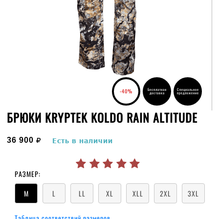
Бесплатная
Специальное
-40%
доставка
предложение
БРЮКИ KRYPTEK KOLDO RAIN ALTITUDE
руб.
36 900
Есть в наличии
РАЗМЕР:
M
L
LL
XL
XLL
2XL
3XL
Таблица соответствий размеров