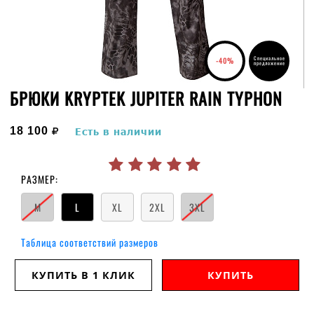
Специальное
-40%
предложение
БРЮКИ KRYPTEK JUPITER RAIN TYPHON
руб.
18 100
Есть в наличии
РАЗМЕР:
M
L
XL
2XL
3XL
Таблица соответствий размеров
КУПИТЬ В 1 КЛИК
КУПИТЬ