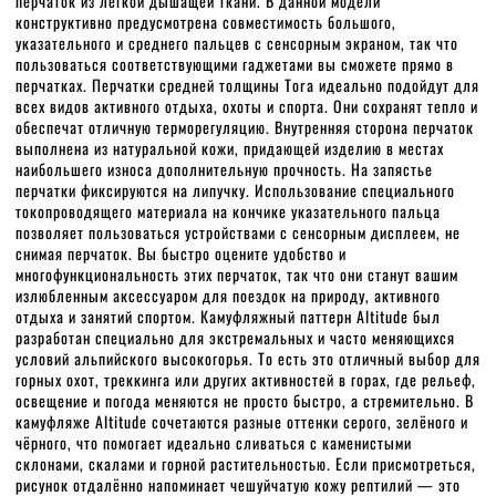
перчаток из легкой дышащей ткани. В данной модели
конструктивно предусмотрена совместимость большого,
указательного и среднего пальцев с сенсорным экраном, так что
пользоваться соответствующими гаджетами вы сможете прямо в
перчатках. Перчатки средней толщины Tora идеально подойдут для
всех видов активного отдыха, охоты и спорта. Они сохранят тепло и
обеспечат отличную терморегуляцию. Внутренняя сторона перчаток
выполнена из натуральной кожи, придающей изделию в местах
наибольшего износа дополнительную прочность. На запястье
перчатки фиксируются на липучку. Использование специального
токопроводящего материала на кончике указательного пальца
позволяет пользоваться устройствами с сенсорным дисплеем, не
снимая перчаток. Вы быстро оцените удобство и
многофункциональность этих перчаток, так что они станут вашим
излюбленным аксессуаром для поездок на природу, активного
отдыха и занятий спортом. Камуфляжный паттерн Altitude был
разработан специально для экстремальных и часто меняющихся
условий альпийского высокогорья. То есть это отличный выбор для
горных охот, треккинга или других активностей в горах, где рельеф,
освещение и погода меняются не просто быстро, а стремительно. В
камуфляже Altitude сочетаются разные оттенки серого, зелёного и
чёрного, что помогает идеально сливаться с каменистыми
склонами, скалами и горной растительностью. Если присмотреться,
рисунок отдалённо напоминает чешуйчатую кожу рептилий — это