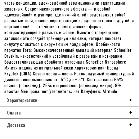
часть концепции, вдохновлённой эволюционными адаптациями
животных. Секрет маскировочного эффекта — в особой
«двухслойной» структуре, где нижний слой представляет собой
размытые тени, плавно перетекающие из одного оттенка в другой, а
верхний слой — это чёткие геометрические формы,
контрастирующие с размытым фоном. Вместе с градиентной
заливкой это создаёт трёхмерную иллюзию, которая помогает
силуэту сливаться с окружающим ландшафтом. Особенности
перчаток Tora: Высококачественный дышащий материал Schoeller
Dryskin, износостойкий и устойчивый к разрывам и истиранию
Водоотталкивающая обработка материала Schoeller Nanosphere
Мягкая ладонь из натуральной кожи Характеристики: Бренд:
Kryptek (США) Сезон: весна – осень Рекомендуемый температурный
диапазон использования: от -5°C до + 5°C Состав ткани: 65%
нейлон (полиамид); 26% микронейлон (полиамид микро); 9%
эластан Мембрана: нет Утеплитель: нет Камуфляж: Altitude
Характеристики
Оплата
Доставка