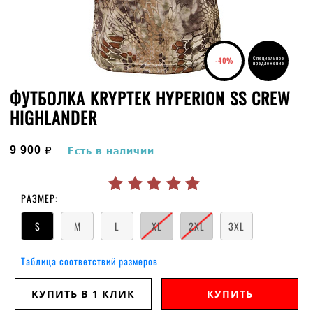
Специальное
-40%
предложение
ФУТБОЛКА KRYPTEK HYPERION SS CREW
HIGHLANDER
руб.
9 900
Есть в наличии
РАЗМЕР:
S
M
L
XL
2XL
3XL
Таблица соответствий размеров
КУПИТЬ В 1 КЛИК
КУПИТЬ