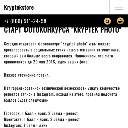
Kryptekstore
КАТАЛОГ
+7 (800) 511-24-58
ГЛАВНАЯ
НОВОСТИ
СТАРТ ФОТОКОНКУРСА "KRYPTEK PHOTO"
СТАРТ ФОТОКОНКУРСА "KRYPTEK PHOTO"
КОРЗИНА
ПОИСК
Сегодня стартовал фотоконкурс "Kryptek photo" и вы можете
проголосовать в социальных сетях нашего магазина за участника,
ИНФОРМАЦИЯ
который вам больше всего понравился. Напоминаем, что фото
принимаются до 20 мая 2016, ждем ваших фото!
О КОМПАНИИ
Важное уточнение правил.
ВОЙТИ
Нет гарантированной технической возможности узнать количество
репостов записи в Instagram, исходя из этого, правила подсчета
+7 (800) 511-24-58
баллов будет следующим:
пн.-пт. с 10:00 до 18:00
Facebook: 1 балл - лайк, 2 балла - репост
Вконтакте: 1 балл - лайк, 2 балла - репост
ЗАКАЗАТЬ ЗВОНОК
НАПИСАТЬ НАМ
Instagram: 1 балл - лайк