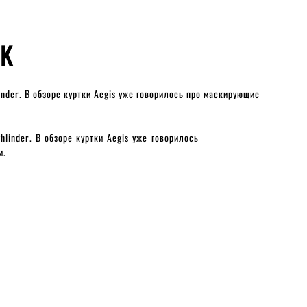
EK
inder
.
В обзоре куртки Aegis
уже говорилось про маскирующие
hlinder
.
В обзоре куртки Aegis
уже говорилось
и.