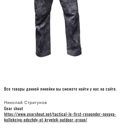
Все товары данной линейки вы сможете найти у нас на сайте.
Николай Стригунов
Gear shout
https://www.gearshout.net/tactical-le-first-responder-novaya-
kollekciya-odezhdy-ot-kryptek-outdoor-group/