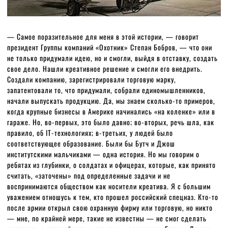
— Самое поразительное для меня в этой истории, — говорит
президент Группы компаний «Охотник» Степан Бобров, — что они
не только придумали идею, но и смогли, выйдя в отставку, создать
свое дело. Нашли креативное решение и смогли его внедрить.
Создали компанию, зарегистрировали торговую марку,
запатентовали то, что придумали, собрали единомышленников,
начали выпускать продукцию. Да, мы знаем сколько-то примеров,
когда крупные бизнесы в Америке начинались «на коленке» или в
гараже. Но, во-первых, это было давно; во-вторых, речь шла, как
правило, об IT-технологиях; в-третьих, у людей было
соответствующее образование. Были бы Бутч и Джош
институтскими мальчиками — одна история. Но мы говорим о
ребятах из глубинки, о солдатах и офицерах, которые, как принято
считать, «заточены» под определенные задачи и не
воспринимаются обществом как носители креатива. Я с большим
уважением отношусь к тем, кто прошел российский спецназ. Кто-то
после армии открыл свою охранную фирму или торговую, но никто
— мне, по крайней мере, такие не известны — не смог сделать