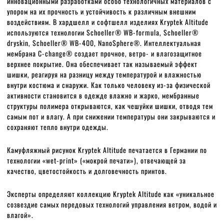
инновационными разработками особо технологичных материалов с
упором на их прочность и устойчивость к различным внешним
воздействиям. В хардшелл и софтшелл изделиях Kryptek Altitude
используются технологии Schoeller® WB-formula, Schoeller®
dryskin, Schoeller® WB-400, NanoSphere®. Интеллектуальная
мембрана C-change® создает прочное, ветро- и влагозащитное
верхнее покрытие. Она обеспечивает так называемый эффект
шишки, реагируя на разницу между температурой и влажностью
внутри костюма и снаружи. Как только человеку из-за физической
активности становится в одежде влажно и жарко, мембранные
структуры полимера открываются, как чешуйки шишки, отводя тем
самым пот и влагу. А при снижении температуры они закрываются и
сохраняют тепло внутри одежды.
Камуфляжный рисунок Kryptek Altitude печатается в Германии по
технологии «wet-print» («мокрой печати»), отвечающей за
качество, цветостойкость и долговечность принтов.
Эксперты определяют коллекцию Kryptek Altitude как «уникальное
созвездие самых передовых технологий управления ветром, водой и
влагой».