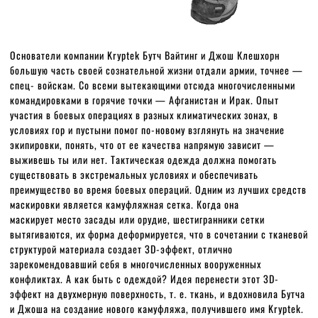
Основатели компании Kryptek Бутч Вайтинг и Джош Клешхорн
большую часть своей сознательной жизни отдали армии, точнее —
спец- войскам. Со всеми вытекающими отсюда многочисленными
командировками в горячие точки — Афганистан и Ирак. Опыт
участия в боевых операциях в разных климатических зонах, в
условиях гор и пустыни помог по-новому взглянуть на значение
экипировки, понять, что от ее качества напрямую зависит —
выживешь ты или нет. Тактическая одежда должна помогать
существовать в экстремальных условиях и обеспечивать
преимущество во время боевых операций. Одним из лучших средств
маскировки является камуфляжная сетка. Когда она
маскирует место засады или орудие, шестигранники сетки
вытягиваются, их форма деформируется, что в сочетании с тканевой
структурой материала создает ЗD-эффект, отлично
зарекомендовавший себя в многочисленных вооруженных
конфликтах. А как быть с одеждой? Идея перенести этот ЗD-
эффект на двухмерную поверхность, т. е. ткань, и вдохновила Бутча
и Джоша на создание нового камуфляжа, получившего имя Kryptek.