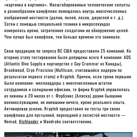
«картинка в картинке». Масштабированные человеческие силуэты
в разнообразном камуфляже помещались внутрь многочисленных
изображений местности (долин, полей, лесов, джунглей и т. д.).
Затем с помощью специальной техники в микросекундах
измерялось время, затраченное солдатами на обнаружение целей.
Чем лучше был камуфляж, тем больше времени это занимало.
Свою продукцию по запросу ВС США предоставили 25 компаний. Ко
второму этапу тестирования были допущены всего 4 компании: ADS
(Atlantic Dive Supply в партнерстве с Guy Crammar из Канады),
Brookwood, Crye Precision (Multicam, считавшийся лидером по
результатам первого этапа) и Kryptek. Причем, если тремя первыми
были компании- миллиардеры с многочисленным штатом
сотрудников и солидными офисами, то фирма Kryptek управлялась
из хижины в 20 милях от г. Фэрбэнкс (Аляска) двумя бывшими
военнослужащими, не имевшими ничего, кроме реального опыта.
Активировав усилия, Kryptek предоставил на тесты три своих
камуфляжа для пустынной, переходной и лесистой местности —
Nomad,
Highlander
и Mandrake соответственно.