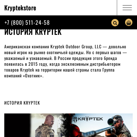
Kryptekstore
КАТАЛОГ
+7 (800) 511-24-58
ГЛАВНАЯ
НОВОСТИ
ИСТОРИЯ KRYPTEK
ИСТОРИЯ KRYPTEK
КОРЗИНА
ПОИСК
Американская компания Kryptek Outdoor Group, LLC — довольно
новый игрок на рынке охотничьей одежды. Но с первых шагов —
уважаемый и узнаваемый. В России продукция этого бренда
ИНФОРМАЦИЯ
появилась в 2015 году, когда эксклюзивным дистрибьютером
товаров Kryptek на территории нашей страны стала Группа
О КОМПАНИИ
компаний «Охотник».
ВОЙТИ
ИСТОРИЯ KRYPTEK
+7 (800) 511-24-58
пн.-пт. с 10:00 до 18:00
ЗАКАЗАТЬ ЗВОНОК
НАПИСАТЬ НАМ