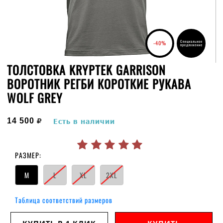
Специальное
-40%
предложение
ТОЛСТОВКА KRYPTEK GARRISON
ВОРОТНИК РЕГБИ КОРОТКИЕ РУКАВА
WOLF GREY
руб.
14 500
Есть в наличии
РАЗМЕР:
M
L
XL
2XL
Таблица соответствий размеров