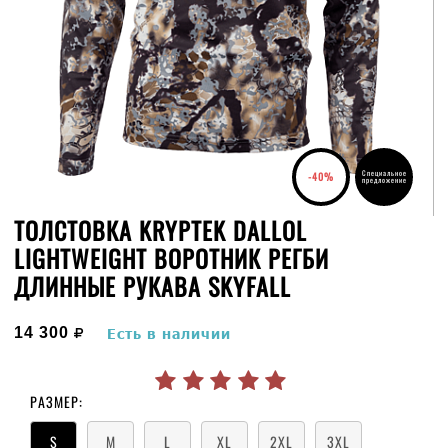
Специальное
-40%
предложение
ТОЛСТОВКА KRYPTEK DALLOL
LIGHTWEIGHT ВОРОТНИК РЕГБИ
ДЛИННЫЕ РУКАВА SKYFALL
руб.
14 300
Есть в наличии
РАЗМЕР:
S
M
L
XL
2XL
3XL