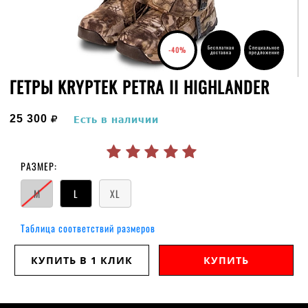
Бесплатная
Специальное
-40%
доставка
предложение
ГЕТРЫ KRYPTEK PETRA II HIGHLANDER
руб.
25 300
Есть в наличии
РАЗМЕР:
M
L
XL
Таблица соответствий размеров
КУПИТЬ В 1 КЛИК
КУПИТЬ