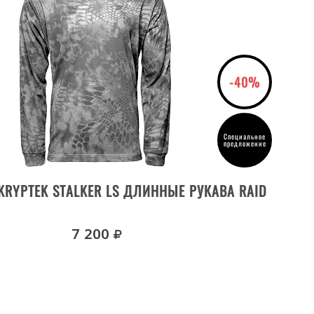
-40%
Специальное
предложение
ВЫБРАТЬ РАЗМЕР
KRYPTEK STALKER LS ДЛИННЫЕ РУКАВА RAID
ФУТ
руб.
7 200