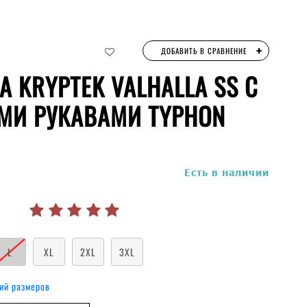
+
ДОБАВИТЬ В СРАВНЕНИЕ
 KRYPTEK VALHALLA SS С
МИ РУКАВАМИ TYPHON
руб.
Есть в наличии
L
XL
2XL
3XL
ий размеров