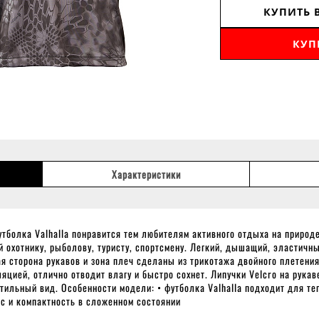
КУПИТЬ 
КУП
Характеристики
тболка Valhalla понравится тем любителям активного отдыха на природе
й охотнику, рыболову, туристу, спортсмену. Легкий, дышащий, эластичн
я сторона рукавов и зона плеч сделаны из трикотажа двойного плетени
яцией, отлично отводит влагу и быстро сохнет. Липучки Velcro на рука
стильный вид. Особенности модели: • футболка Valhalla подходит для те
ес и компактность в сложенном состоянии