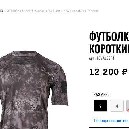
ЛКИ
ФУТБОЛКА KRYPTEK VALHALLA SS С КОРОТКИМИ РУКАВАМИ TYPHON
ФУТБОЛКА
КОРОТКИ
Арт. 18VALSSRT
12 200
РАЗМЕР:
S
M
Таблица соответств