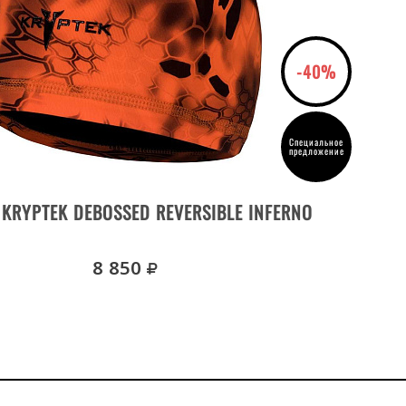
-40%
Специальное
предложение
ДЕТАЛИ ТОВАРА
KRYPTEK DEBOSSED REVERSIBLE INFERNO
ША
руб.
8 850