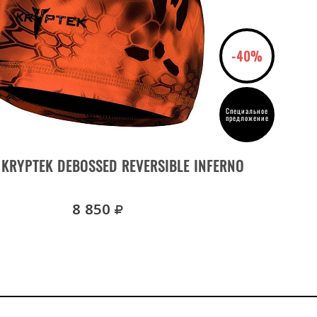
-40%
Специальное
предложение
ДЕТАЛИ ТОВАРА
KRYPTEK DEBOSSED REVERSIBLE INFERNO
ША
руб.
8 850