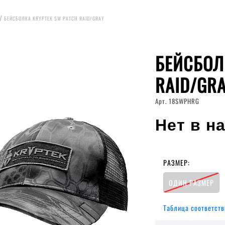
БЕЙСБОЛКА KRYPTEK SW PATCH RAID/GRAY
БЕЙСБОЛ
RAID/GR
Арт. 18SWPHRG
Нет в н
РАЗМЕР:
ОДИН РАЗМЕР
Таблица соответств